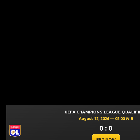
UEFA CHAMPIONS 
August 12, 20
0 
Previous
BET