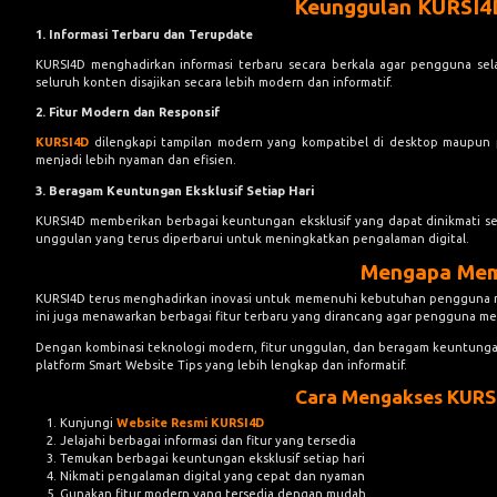
Keunggulan KURSI4D
1. Informasi Terbaru dan Terupdate
KURSI4D menghadirkan informasi terbaru secara berkala agar pengguna sel
seluruh konten disajikan secara lebih modern dan informatif.
2. Fitur Modern dan Responsif
KURSI4D
dilengkapi tampilan modern yang kompatibel di desktop maupun
menjadi lebih nyaman dan efisien.
3. Beragam Keuntungan Eksklusif Setiap Hari
KURSI4D memberikan berbagai keuntungan eksklusif yang dapat dinikmati s
unggulan yang terus diperbarui untuk meningkatkan pengalaman digital.
Mengapa Mem
KURSI4D terus menghadirkan inovasi untuk memenuhi kebutuhan pengguna mod
ini juga menawarkan berbagai fitur terbaru yang dirancang agar pengguna me
Dengan kombinasi teknologi modern, fitur unggulan, dan beragam keuntungan
platform Smart Website Tips yang lebih lengkap dan informatif.
Cara Mengakses KURSI
Kunjungi
Website Resmi KURSI4D
Jelajahi berbagai informasi dan fitur yang tersedia
Temukan berbagai keuntungan eksklusif setiap hari
Nikmati pengalaman digital yang cepat dan nyaman
Gunakan fitur modern yang tersedia dengan mudah