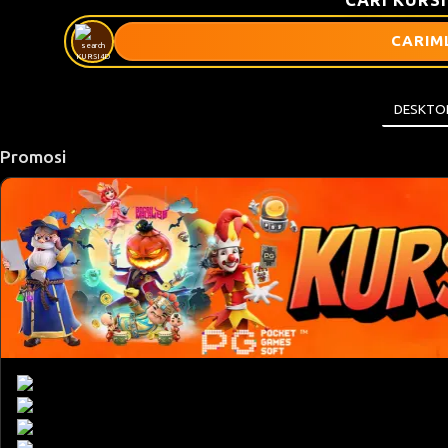
CARIM
DESKTO
Promosi
Syarat Withdraw TO X20 [TO Bettingan, Bisa BuySpin] DEPOSIT PERTAMA 50K + 50K [BONUS 100%] = 100.000 X TO20 Artinya Har
Withdraw Tidak Dapat Lebih Dari nominal yang sudah di tentukan Dan Sisanya DiAnggap Hangus Dan Turn over X20 Hanya Berlaku Ketika Claim Bonus 100%.
Wajib Daftar Dengan Nama Rekening Dan Nomor Rekening yang Valid ( JIKA TIDAK VALID / DAFTAR ASAL ASALAN MAKA 
Apabila Terdapat Indikasi Kecurangan [Bermain Di Luar Permainan Slot] Dalam Bentuk Apapun, Pihak KURSI4D Berhak Menghanguskan Semua Credit Anda.
Apabila Terdapat Indikasi Kecurangan [Bermain Di Luar Permainan Slot] Dalam Bentuk Apapun, Pihak Kursi4D Berhak Menghanguskan Semua Credit Anda.
BonBonus tidak berlaku untuk kesamaan IP,Nama & Nomor Rekening. jika tidak memenuhi syarat dan ketentuan atau kecurangan maka BONUS akan di tarik kembali.
Apabila terdapat indikasi kecurangan seperti bonus hunter, maka kami KURSI4D berhak menahan saldo yang ada di dalam.