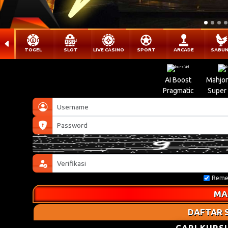
TOGEL
SLOT
LIVE CASINO
SPORT
ARCADE
SABU
AI Boost
Mahjo
Pragmatic
Super 
Reme
MA
DAFTAR 
CARI KURSI