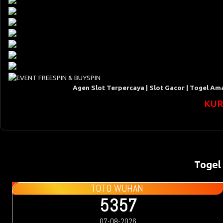
Syarat 5x Turn Over (Contoh : Depo 50.000 + 20% = 60.000 x 5 = 300.000 turn over yang harus anda capai untuk melakukan witdraw).
Apabila terdapat indikasi kecurangan seperti bonus hunter, maka kami KURSI4D berhak menahan saldo yang ada di dalam.
Apabila terdapat indikasi kecurangan seperti bonus hunter, maka kami KURSI4D berhak menahan saldo yang ada di dalam.
Bonus di berikan berupa credit yang di masukan kedalam akun anda secara otomatis ke dompet utama masing-masing member setiap hari senin paling lambat jam 17.00 WIB.
Bonus di berikan berupa credit yang di masukan kedalam akun anda secara otomatis ke dompet utama masing-masing member setiap hari senin paling lambat jam 17.00 WIB.
Event untuk semua member KURSI4D yang TIDAK KLAIM BONUS NEW MEMBER / BONUS HARIAN & GARANSI 100% (SERTA MINIMAL DEPOSIT 100 RIBU).
lambang SCATTER ke grup facebook KURSI4D OFFICIAL & Sertakan foto bukti share ke Whatsapp official kami.
Minimal Deposit Wajib 20,000 & Tidak berlaku Deposit via PULSA untuk berpartisipasi pada EVENT SCATTER MAHJONG.
lambang SCATTER ke grup facebook KURSI4D OFFICIAL & Sertakan foto bukti share ke Whatsapp official kami.
Jika kedapatan melakukan kecurangan dalam bentuk apapun maka pihak Admin berhak mengunci akun dan menghanguskan semua kredit yang ada.
Agen Slot Terpercaya
|
Slot Gacor
|
Togel Ama
KUR
Togel
TOTO WUHAN
5357
07-08-2026