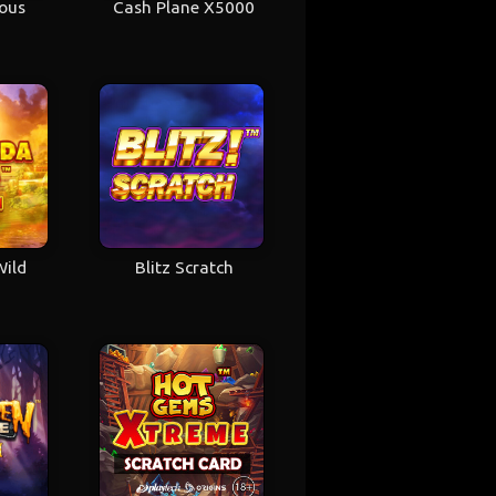
ious
Cash Plane X5000
ild
Blitz Scratch