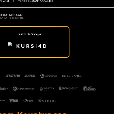
RIVASI
|
PERSETUJUAN COOKIES
Ketik Di Google:
K U R S I 4 D