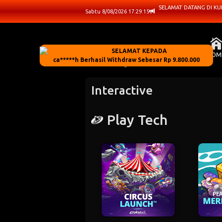
SELAMAT DATANG DI KU
Sabtu 8/08/2026 17:29:16
HOM
Interactive
Play Tech