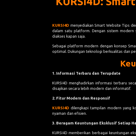
KURSI4D: Smart
KURSI4D
menyediakan Smart Website Tips deng
dalam satu platform. Dengan sistem modern s
diakses kapan saja.
Sebagai platform modern dengan konsep Sma
optimal. Dukungan teknologi berkualitas dan pe
Keu
1. Informasi Terbaru dan Terupdate
KURSI4D menghadirkan informasi terbaru seca
disajikan secara lebih modern dan informatif.
2. Fitur Modern dan Responsif
KURSI4D
dilengkapi tampilan modern yang k
nyaman dan efisien.
3. Beragam Keuntungan Eksklusif Setiap Ha
KURSI4D memberikan berbagai keuntungan eksk