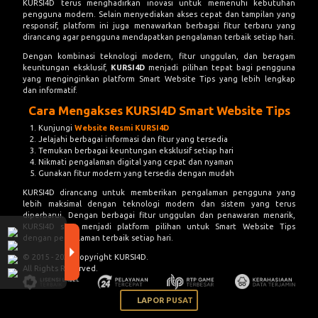
KURSI4D terus menghadirkan inovasi untuk memenuhi kebutuhan
pengguna modern. Selain menyediakan akses cepat dan tampilan yang
responsif, platform ini juga menawarkan berbagai fitur terbaru yang
dirancang agar pengguna mendapatkan pengalaman terbaik setiap hari.
Dengan kombinasi teknologi modern, fitur unggulan, dan beragam
keuntungan eksklusif,
KURSI4D
menjadi pilihan tepat bagi pengguna
yang menginginkan platform Smart Website Tips yang lebih lengkap
dan informatif.
Cara Mengakses KURSI4D Smart Website Tips
Kunjungi
Website Resmi KURSI4D
Jelajahi berbagai informasi dan fitur yang tersedia
Temukan berbagai keuntungan eksklusif setiap hari
Nikmati pengalaman digital yang cepat dan nyaman
Gunakan fitur modern yang tersedia dengan mudah
KURSI4D dirancang untuk memberikan pengalaman pengguna yang
lebih maksimal dengan teknologi modern dan sistem yang terus
diperbarui. Dengan berbagai fitur unggulan dan penawaran menarik,
KURSI4D siap menjadi platform pilihan untuk Smart Website Tips
dengan pengalaman terbaik setiap hari.
© 2015 - 2026 Copyright KURSI4D.
All Rights Reserved.
LAPOR PUSAT