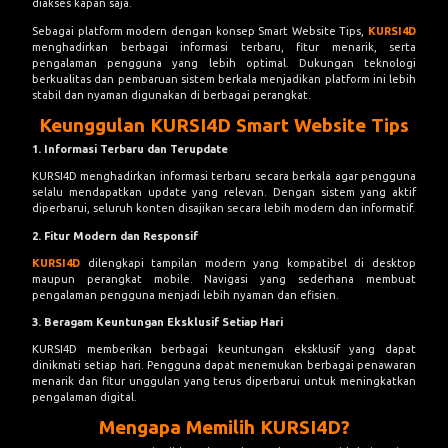
diakses kapan saja.
Sebagai platform modern dengan konsep Smart Website Tips,
KURSI4D
menghadirkan berbagai informasi terbaru, fitur menarik, serta
pengalaman pengguna yang lebih optimal. Dukungan teknologi
berkualitas dan pembaruan sistem berkala menjadikan platform ini lebih
stabil dan nyaman digunakan di berbagai perangkat.
Keunggulan KURSI4D Smart Website Tips
1. Informasi Terbaru dan Terupdate
KURSI4D menghadirkan informasi terbaru secara berkala agar pengguna
selalu mendapatkan update yang relevan. Dengan sistem yang aktif
diperbarui, seluruh konten disajikan secara lebih modern dan informatif.
2. Fitur Modern dan Responsif
KURSI4D
dilengkapi tampilan modern yang kompatibel di desktop
maupun perangkat mobile. Navigasi yang sederhana membuat
pengalaman pengguna menjadi lebih nyaman dan efisien.
3. Beragam Keuntungan Eksklusif Setiap Hari
KURSI4D memberikan berbagai keuntungan eksklusif yang dapat
dinikmati setiap hari. Pengguna dapat menemukan berbagai penawaran
menarik dan fitur unggulan yang terus diperbarui untuk meningkatkan
pengalaman digital.
Mengapa Memilih KURSI4D?