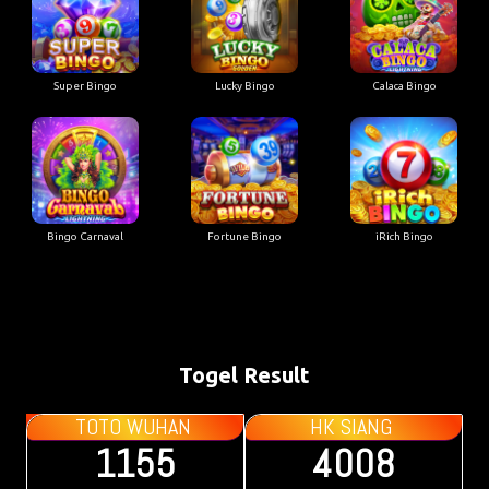
Super Bingo
Lucky Bingo
Calaca Bingo
Bingo Carnaval
Fortune Bingo
iRich Bingo
Togel Result
TOTO WUHAN
HK SIANG
1155
4008