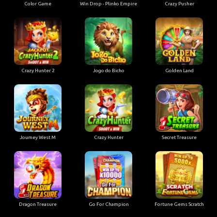
Color Game
Win Drop - Plinko Empire
Crazy Pusher
Crazy Hunter 2
Jogo do Bicho
Golden Land
Joumey West M
Crazy Hunter
Secret Treasure
Dragon Treasure
Go For Champion
Fortune Gems Scratch