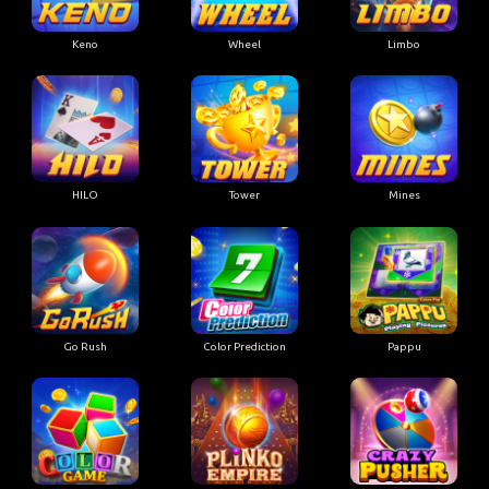
Keno
Wheel
Limbo
HILO
Tower
Mines
Go Rush
Color Prediction
Pappu