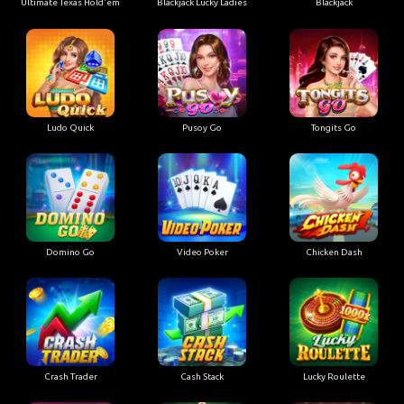
Ultimate Texas Hold'em
Blackjack Lucky Ladies
Blackjack
Ludo Quick
Pusoy Go
Tongits Go
Domino Go
Video Poker
Chicken Dash
Crash Trader
Cash Stack
Lucky Roulette