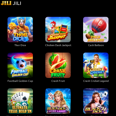
JILI
Thor Dice
Chicken Dash Jackpot
Cash Balloon
Football Golden Cup
Crash Fruit
Crash Cricket Legend